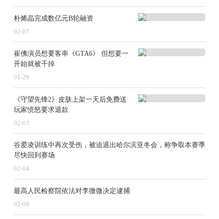
朴烯晶完成数亿元B轮融资
02-07
崔佛演员想要客串《GTA6》 但想要一
开始就被干掉
01-29
《守望先锋2》皮肤上架一天后免费送
玩家愤怒要求退款
02-03
谷爱凌训练中再次受伤，被迫退出哈尔滨亚冬会，称争取本赛季
尽快回到赛场
02-04
最高人民检察院依法对李微微决定逮捕
02-08