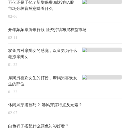
万亿还是千亿？新增保费3成投向A股，
市场分歧背后意味着什么
02-06
开年频频举牌银行股 险资持续布局权益市场
02-11
双鱼男对摩羯女的感觉，双鱼男为什么
老撩摩羯女
01-22
摩羯男喜欢女生的打扮，摩羯男喜欢女
生的部位
01-22
休闲风穿搭技巧？ 港风穿搭特点及元素？
02-07
白色裤子搭配什么颜色衬衫好看？