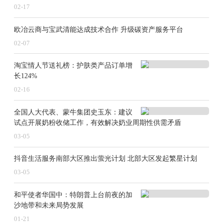
02-17
欧冶云商与宝武清能达成技术合作 升级碳资产服务平台
02-07
淘宝情人节送礼榜：护肤类产品订单增
长124%
02-16
全国人大代表、蒙牛集团史玉东：建议
试点开展奶粉收储工作，有效解决奶业周期性供需矛盾
03-05
抖音生活服务南部大区推出萤光计划 北部大区发起繁星计划
03-05
和平使者华国中：特朗普上台前夜的加
沙地带和未来局势发展
01-21