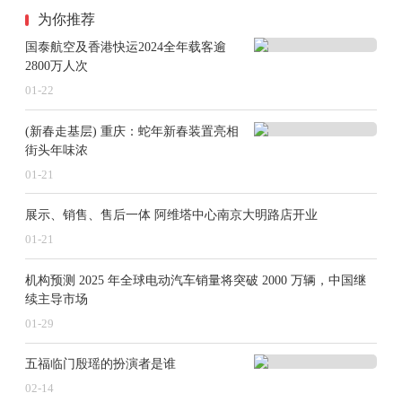
为你推荐
国泰航空及香港快运2024全年载客逾
2800万人次
01-22
(新春走基层) 重庆：蛇年新春装置亮相
街头年味浓
01-21
展示、销售、售后一体 阿维塔中心南京大明路店开业
01-21
机构预测 2025 年全球电动汽车销量将突破 2000 万辆，中国继
续主导市场
01-29
五福临门殷瑶的扮演者是谁
02-14