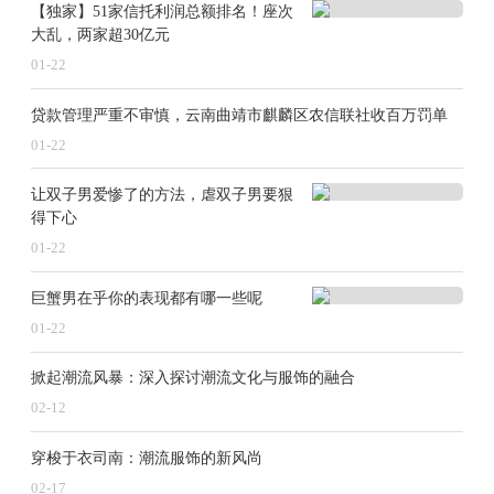
【独家】51家信托利润总额排名！座次
资产服务信托、资产管理信托等的业务细则。
大乱，两家超30亿元
01-22
一位知情人士分析，“1+N制度体系是以三分类为基
贷款管理严重不审慎，云南曲靖市麒麟区农信联社收百万罚单
础的，相关政策预计2025年会出台，这些关键业务的展
01-22
业标准与规则一旦明确，将激发信托行业的发展潜力”。
让双子男爱惨了的方法，虐双子男要狠
监管人士还强调，立足时代性是信托业高质量发展的基
得下心
本前提，信托业未来发展面临着无限广阔的市场空间，
01-22
只有紧扣时代的主旋律，主动对接和服务时代和市场的
巨蟹男在乎你的表现都有哪一些呢
需求，未来才能真正走好、走远。
01-22
增资退潮，告别“资本依赖”
掀起潮流风暴：深入探讨潮流文化与服饰的融合
02-12
2024年，信托行业整体增资意愿较弱，增资潮水逐
穿梭于衣司南：潮流服饰的新风尚
渐退去。年内，仅有东莞信托有限公司和山西信托两家
02-17