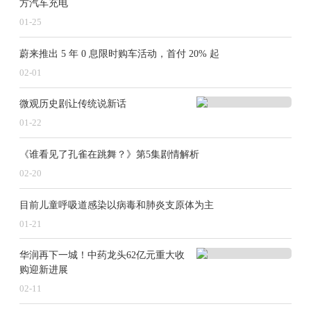
方汽车充电
也是应对转型发展之举。信托公司积极引进或者调配高
01-25
端人才，以适配行业新业态新模式的发展需求，助力公
蔚来推出 5 年 0 息限时购车活动，首付 20% 起
司在转型中占据主动地位。
02-01
2024年对于信托行业而言，是充满挑战与机遇的一
微观历史剧让传统说新话
年。在监管政策的不断完善和引导下，信托公司正逐步
01-22
告别传统的业务模式和发展路径，积极探索适应新时代
《谁看见了孔雀在跳舞？》第5集剧情解析
要求的转型之路。尽管面临着增资困难、业务转型艰难
02-20
等诸多问题，但随着1+N制度体系的即将出台以及高管
目前儿童呼吸道感染以病毒和肺炎支原体为主
团队的不断优化，信托行业有望在未来实现高质量发
01-21
展，在金融体系中发挥更加重要的作用。
华润再下一城！中药龙头62亿元重大收
购迎新进展
02-11