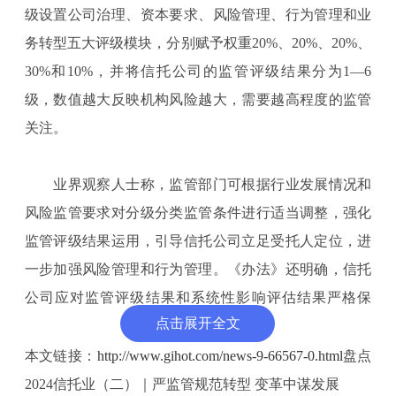
级设置公司治理、资本要求、风险管理、行为管理和业
务转型五大评级模块，分别赋予权重20%、20%、20%、
30%和10%，并将信托公司的监管评级结果分为1—6
级，数值越大反映机构风险越大，需要越高程度的监管
关注。
业界观察人士称，监管部门可根据行业发展情况和
风险监管要求对分级分类监管条件进行适当调整，强化
监管评级结果运用，引导信托公司立足受托人定位，进
一步加强风险管理和行为管理。《办法》还明确，信托
公司应对监管评级结果和系统性影响评估结果严格保
点击展开全文
密，不得用于广告、宣传、营销等商业目的。此外，信
托公司的监管评级周期为一年，评价期间为上一年1月1
本文链接：
http://www.gihot.com/news-9-66567-0.html
盘点
日至12月31日。值得一提的是，数位消息人士向记者表
2024信托业（二）｜严监管规范转型 变革中谋发展