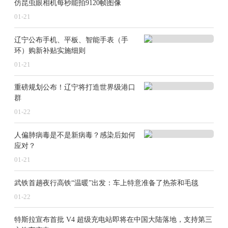
仿昆虫眼相机每秒能拍9120帧图像
家信托公司。其中，平安信托有限责任公司和湖南省财
01-21
信信托有限责任公司两家公司的董事长和总经理双双发
辽宁公布手机、平板、智能手表（手
生变动。另有中信信托、兴业国际信托有限公司等9家信
环）购新补贴实施细则
托公司董事长发生变动；华润深国投信托有限公司、中
01-21
航信托股份有限公司等9家信托公司新总经理走马上任。
重磅规划公布！辽宁将打造世界级港口
群
从高管变动原因来看，新高管上任，主要是出于原
01-22
高管退休或发生岗位调动、信托公司股东变化或人才的
人偏肺病毒是不是新病毒？感染后如何
市场化流动等原因，还有部分公司的新任董事长由原总
应对？
经理升任。从新任高管工作履历情况来看，多数高管金
01-21
融工作从业年限较长，从业经验丰富，拥有银行业、公
武铁首趟夜行高铁“温暖”出发：车上特意准备了热茶和毛毯
募基金行业等领域的从业经验。随着信托行业转型的持
01-22
续推进，信托公司发展方式正在发生重大转变，发展思
特斯拉宣布首批 V4 超级充电站即将在中国大陆落地，支持第三
路也随之进行调整。而信托公司“调兵遣将”动作频频，