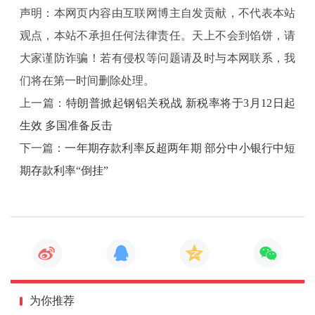
示，全行业或无一家信托公司获得2023年A类监管评
声明：本网页内容由互联网博主自发贡献，不代表本站
级。
观点，本站不承担任何法律责任。天上不会到馅饼，请
大家谨防诈骗！若有侵权等问题请及时与本网联系，我
1+N制度体系待出，业务细则将明确
们将在第一时间删除处理。
上一篇：
特朗普掀起钢铝关税战 新税率将于3月12日起
2023年6月1日《关于规范信托公司信托业务分类的
生效 多国准备反击
通知》正式推行，将信托业务分为资产服务信托、资产
下一篇：
一年期存款利率反超两年期 部分中小银行中短
管理信托、公益/慈善信托三大类25个业务品种。此后，
期存款利率“倒挂”
监管部门虽下发了相关指导口径，但相对零散不够明
确。
在2024年11月底召开的2024年中国信托业年会上，
监管人士透露，目前正在制定1+N制度体系，其中1是指
为你推荐
《关于信托业进一步高质量发展的指导意见》，N是指