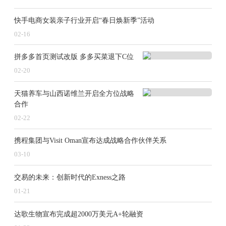
信托公司增加注册资本获监管部门批复。6月份，东莞信
快手电商女装亲子行业开启“春日焕新季”活动
托获批将注册资本金由16.56亿元变更为20.65亿元；12月
02-16
份，山西信托获批增加注册资本1.97亿元，由13.57亿元
拼多多首页测试改版 多多买菜退下C位
变更为15.54亿元，同时其股权结构也发生了变化。
02-20
相较于2023年的增资情况，2024年以来增资的信托
天猫养车与山西诺维兰开启全方位战略
合作
公司数量大幅降低，且增资幅度也较小。2023年，超10
02-22
家信托公司增资，增资金额超200亿元，多家信托公司增
资额均超10亿元，而2024年两家信托公司增资金额合计
携程集团与Visit Oman宣布达成战略合作伙伴关系
不足10亿元。
03-10
交易的未来：创新时代的Exness之路
在业界看来，这并非偶然，一定程度上反映了行业
01-21
发展必须告别“资本依赖”的趋势。一方面，当前信托公
达歌生物宣布完成超2000万美元A+轮融资
司整体的注册资本已在较高水平，中大型公司增资动力