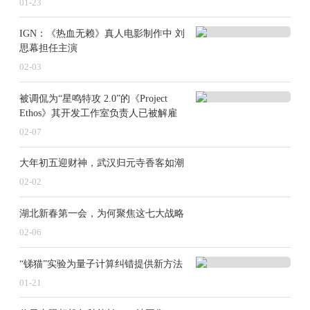
01-23
较弱；另一方面，信托行业转型艰难，部分信托公司风
IGN：《热血无赖》真人电影制作中 刘
险累积、展业困难，盈利能力有限，这也造成资金进驻
思幕担任主演
更为谨慎。不过，在当前行业转型加速、新业务竞争激
02-03
烈的情况下，资本实力依然是重要筹码，部分中小型信
被调侃为“星鸣特攻 2.0”的《Project
托公司对于增资还是有不小的需求，增强资本实力仍然
Ethos》其开发工作室负责人已被解雇
是其发展的“必答题”。
02-07
大年初五迎财神，武汉归元寺香客如潮
高管密集变更，探索业务发展新路径
02-02
处于转型变革期的信托行业，人才流动频繁。2024
湖北新春第一会，为何聚焦这七大战略
年，为抓住行业深度调整的战略机遇期，进一步探索差
02-06
异化业务发展边界，信托公司高管变动频繁。据国家金
“锑猫”实验为量子计算纠错提供新方法
融监督管理总局官网梳理统计，截至12月25日，年内共
01-21
有22位信托公司董事长、总经理任职资格获批，涉及20