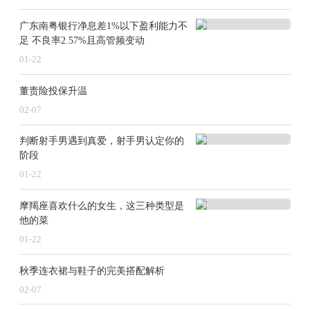
广东南粤银行净息差1%以下盈利能力不
足 不良率2.57%且高管频变动
01-22
董责险投保升温
02-07
判断射手男遇到真爱，射手男认定你的
阶段
01-22
摩羯座喜欢什么的女生，这三种类型是
他的菜
01-22
秋季连衣裙与鞋子的完美搭配解析
02-07