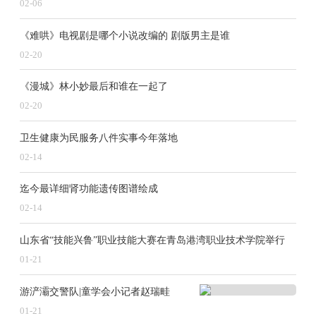
02-06
《难哄》电视剧是哪个小说改编的 剧版男主是谁
02-20
《漫城》林小妙最后和谁在一起了
02-20
卫生健康为民服务八件实事今年落地
02-14
迄今最详细肾功能遗传图谱绘成
02-14
山东省“技能兴鲁”职业技能大赛在青岛港湾职业技术学院举行
01-21
游浐灞交警队|童学会小记者赵瑞畦
01-21