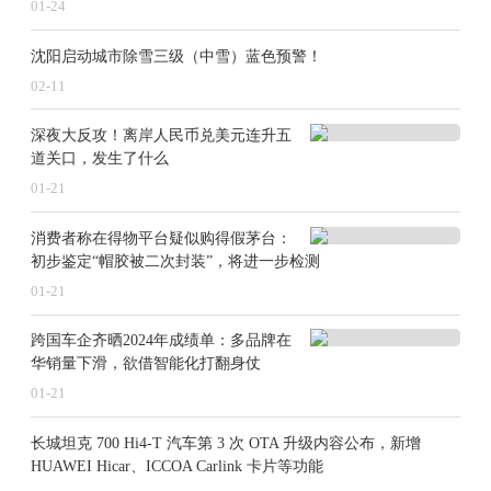
01-24
沈阳启动城市除雪三级（中雪）蓝色预警！
02-11
深夜大反攻！离岸人民币兑美元连升五
道关口，发生了什么
01-21
消费者称在得物平台疑似购得假茅台：
初步鉴定“帽胶被二次封装”，将进一步检测
01-21
跨国车企齐晒2024年成绩单：多品牌在
华销量下滑，欲借智能化打翻身仗
01-21
长城坦克 700 Hi4-T 汽车第 3 次 OTA 升级内容公布，新增
HUAWEI Hicar、ICCOA Carlink 卡片等功能