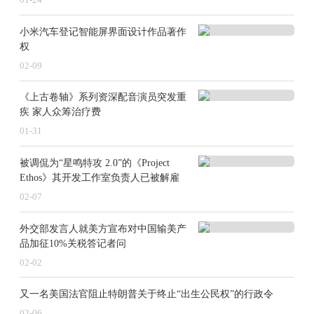
01-24
小米汽车登记智能屏界面设计作品著作
权
02-09
《上古卷轴》系列资深配音演员突发重
疾 家人众筹治疗费
01-31
被调侃为“星鸣特攻 2.0”的《Project
Ethos》其开发工作室负责人已被解雇
02-07
外交部发言人就美方宣布对中国输美产
品加征10%关税答记者问
02-02
又一名美国法官阻止特朗普关于终止“出生公民权”的行政令
02-06