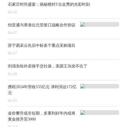
石家庄时尚盛宴：揭秘模特T台走秀的光彩时刻
02-12
怡亚通与香港位元堂签订战略合作协议
02-07
苏宁易采云先后中标多个重点采购项目
02-17
刘强东给外卖骑手交社保，美团王兴坐不住了
02-20
携程2024年营收533亿元 净利润达172亿
元
02-25
金价攀升或非短期，多重利好年内或将
黄金推升至3000