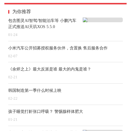
为你推荐
包含图灵AI智驾/智能泊车等 小鹏汽车
正式推送AI天玑XOS 5.5.0
全新BMW 5系在2024年第四季度持续月销过
01-24
万，赢得越来越多中国客户的喜爱。
小米汽车公开招募授权服务伙伴，含置换 售后服务合作
BMW和MINI品牌纯电车型2024年在中国销量
02-07
同比增长7.7%。三季度上市的全新电动MINI C
《余烬之上》最大反派是谁 最大的内鬼是谁？
OOPER和MINI ACEMAN在MINI品牌销量中的
02-21
占比持续增加。目前，宝马集团在中国市场累
计交付的新能源车已超过40万辆。
韩国制造第一季什么时候上映
02-22
2025年提升产品竞争力，将数字化融入驾
孩子睡觉打鼾张口呼吸？ 警惕腺样体肥大
驶体验
01-21