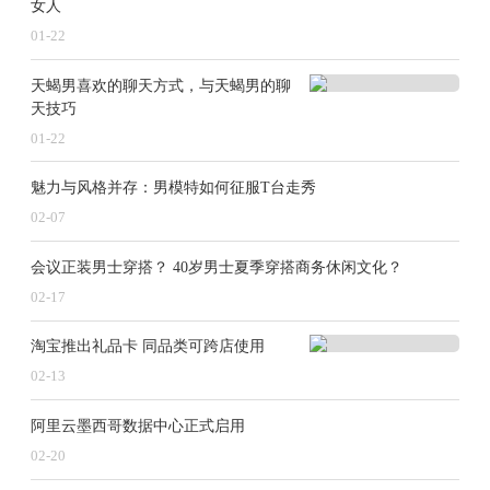
女人
超过19年、覆盖超过3万人的BMW精英驾驶培
01-22
训，也将在2025年再度升级。
天蝎男喜欢的聊天方式，与天蝎男的聊
宝马强调以驾驶者为中心，将数字化融入到驾
天技巧
01-22
驶体验，科技加持品牌属性，但不改变品牌基
因，宝马的纯粹驾趣和创新理念始终如一。最
魅力与风格并存：男模特如何征服T台走秀
新一代BMW操作系统中，全新升级的BMW智
02-07
能个人助理，拥有更自然的语音交互、更快的
会议正装男士穿搭？ 40岁男士夏季穿搭商务休闲文化？
响应速度，用户高频使用率超80%。同时，近
02-17
八成用户高频使用宝马车载在线导航，宝马车
载娱乐应用的使用率超过70%。宝马将继续为
淘宝推出礼品卡 同品类可跨店使用
中国用户量身定制好用、常用的本土数字化生
02-13
态体验。
阿里云墨西哥数据中心正式启用
02-20
携手经销商稳步向前，提供有温度的高品