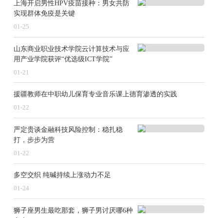
上海开启男性HPV疫苗接种：男女共防
2025年，宝马集团持续“上新”，超过10款BMW
实现群体免疫是关键
新车和多款MINI以及BMW摩托车新品将在中
01-25
国上市。全新BMW X3长轴距版将在2月上市，
其轴距加长110毫米，内饰和动力系统全面升
山东商业职业技术学院云计算技术与应
用产业学院获评“优选级ICT学院”
级，满足消费者对高性能和高品质豪华SAV的
01-21
需求。除了已经发布的首款国产M性能轿车
——全新BMW M235L四门轿跑车外，BMW M
援疆教师在中职幼儿保育专业音乐课上德育渗透的实践
家族还将推出数款高性能车型，带来原汁原味
01-22
的M驾趣。
严定贵谈金融科技风险控制：稳扎稳
打，步步为营
01-22
多空交织 纯碱持续上涨动力不足
今年宝马还将开展一系列重磅品牌体验活动，
01-24
BMW X之旅和M热血嘉年华将再度来袭，与中
国用户共享纯粹驾趣的燃情魅力。已连续举办
狮子座男生最吃那套，狮子男讨厌哪6种