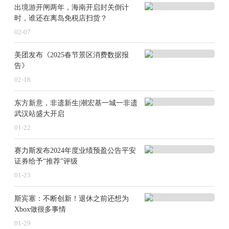
质服务
出境游开闸两年，海南开启封关倒计
时，谁还在离岛免税店扫货？
02-07
经销商伙伴是宝马在华业务发展的重要基石，2
024年，BMW客户满意度攀升，荣获中国汽车
美团发布《2025春节景区消费数据报
告》
客户之声售后服务满意奖豪华品牌第一名。202
02-18
5年，宝马将携手经销商伙伴，优化网络布局和
业务流程，提升客户服务效率，三项售后服务
东方新意，非遗新生|潮宏基一城一非遗
武汉站盛大开启
提速50%。宝马将持续在政策支持、培训及提
01-22
高流动性等环节采取切实举措，支持经销商伙
伴提升运营质效，全力为客户提供有温度的高
赛力斯发布2024年度业绩预盈公告平安
品质服务。同时，宝马还将继续赋能经销商数
证券给予“推荐”评级
字化服务水平，打通各端口信息，助力经销商
01-23
打造线上线下无缝链接的数字化体验。
斯宾塞：不断创新！退休之前还想为
Xbox做很多事情
“新世代”：诠释宝马创新实力，汲取中
01-29