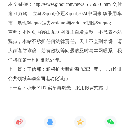
更具竞争力的多款新产品，并带来令人心动、
本文链接：
http://www.gihot.com/news-5-7595-0.html
交付
充满驾趣的客户体验活动。宝马将深化和中国
逾71万辆！宝马&quot;夺冠&quot;2024中国豪华乘用车
头部科技伙伴的开放合作，为即将到来的宝
市，展现&ldquo;定力&rdquo;与&ldquo;韧性&rdquo;
马‘新世代’注入更多中国智慧。”
声明：本网页内容由互联网博主自发贡献，不代表本站
观点，本站不承担任何法律责任。天上不会到馅饼，请
忠于驾驶乐趣，持续领跑细分市场
大家谨防诈骗！若有侵权等问题请及时与本网联系，我
们将在第一时间删除处理。
上一篇：
工信部：积极扩大新能源汽车消费，加力推进
BMW M家族2024年在中国的市场份额持续攀
公共领域车辆全面电动化试点
升，其中以M2、M3和M4为代表的BMW M高
下一篇：
小米 YU7 实车再曝光：采用掀背式尾门
性能车型销量在其细分市场排名第一。BMW品
牌支柱——X家族延续坚实的市场表现，过半
的核心产品销量在各自豪华SAV细分市场均位
列第一，其中国产BMW X5全年交付近9万辆。