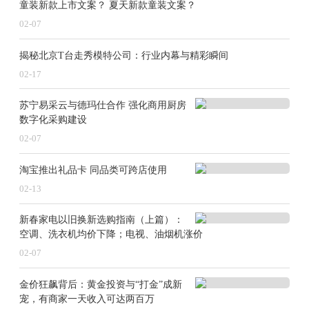
童装新款上市文案？ 夏天新款童装文案？
02-07
揭秘北京T台走秀模特公司：行业内幕与精彩瞬间
02-17
苏宁易采云与德玛仕合作 强化商用厨房
数字化采购建设
02-07
淘宝推出礼品卡 同品类可跨店使用
02-13
新春家电以旧换新选购指南（上篇）：
空调、洗衣机均价下降；电视、油烟机涨价
02-07
金价狂飙背后：黄金投资与“打金”成新
宠，有商家一天收入可达两百万