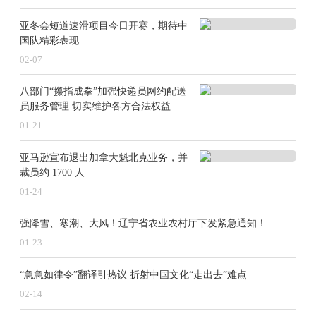
亚冬会短道速滑项目今日开赛，期待中
国队精彩表现
02-07
八部门“攥指成拳”加强快递员网约配送
员服务管理 切实维护各方合法权益
01-21
亚马逊宣布退出加拿大魁北克业务，并
裁员约 1700 人
01-24
强降雪、寒潮、大风！辽宁省农业农村厅下发紧急通知！
01-23
“急急如律令”翻译引热议 折射中国文化“走出去”难点
02-14