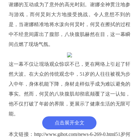
谢娜的互动成为了意外的高光时刻。谢娜全神贯注地参
与游戏，而何炅则大方地接受挑战。令人意想不到的
是，当谢娜精准地将水泼向何炅时，何炅在擦拭的过程
中不经意间露出了腹部，八块腹肌赫然在目，这一幕瞬
间点燃了现场气氛。
这一幕不仅让现场观众惊叹不已，更在网络上引起了轩
然大波。在大众的传统观念中，51岁的人往往被视为步
入中年，身体机能下降，身材走样似乎成为难以避免的
事实。然而，何炅的八块腹肌却彻底颠覆了这一认知，
他不仅打破了年龄的界限，更展示了健康生活的无限可
能。
点击展开全文
网友们纷纷留言表示，何炅的自律与坚持让人敬佩不
已。有人调侃道：“何炅老师这是要跨界成为健身达人的
本文链接：
http://www.gihot.com/news-6-269-0.html
51岁何