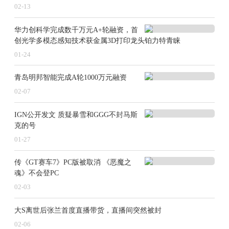
02-13
华力创科学完成数千万元A+轮融资，首
创光学多模态感知技术获金属3D打印龙头铂力特青睐
01-24
青岛明邦智能完成A轮1000万元融资
02-07
IGN公开发文 质疑暴雪和GGG不封马斯
克的号
01-27
传《GT赛车7》PC版被取消 《恶魔之
魂》不会登PC
02-03
大S离世后张兰首度直播带货，直播间突然被封
02-06