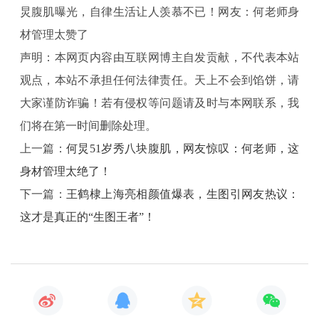
节奏啊！”更多人则对何炅的健康生活理念表示赞赏，认
炅腹肌曝光，自律生活让人羡慕不已！网友：何老师身
为他活出了成功男人的典范。
材管理太赞了
何炅的这次意外曝光，不仅展示了他的完美身材，更传
声明：本网页内容由互联网博主自发贡献，不代表本站
递了一种积极向上的生活态度。在繁忙的工作之余，他
观点，本站不承担任何法律责任。天上不会到馅饼，请
依然能够保持健康的体魄和年轻的心态，这无疑为广大
大家谨防诈骗！若有侵权等问题请及时与本网联系，我
粉丝树立了榜样。
们将在第一时间删除处理。
上一篇：
何炅51岁秀八块腹肌，网友惊叹：何老师，这
对于何炅的八块腹肌，你又有何看法呢？
身材管理太绝了！
下一篇：
王鹤棣上海亮相颜值爆表，生图引网友热议：
这才是真正的“生图王者”！