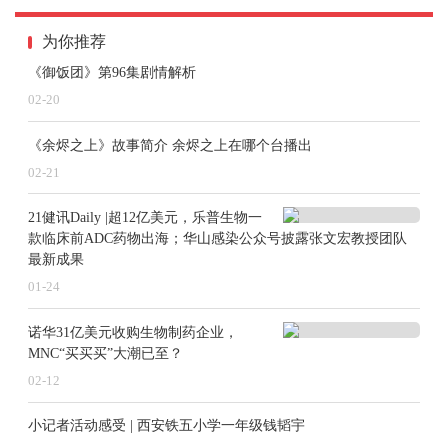
为你推荐
《御饭团》第96集剧情解析
02-20
《余烬之上》故事简介 余烬之上在哪个台播出
02-21
21健讯Daily |超12亿美元，乐普生物一
款临床前ADC药物出海；华山感染公众号披露张文宏教授团队
最新成果
01-24
诺华31亿美元收购生物制药企业，
MNC“买买买”大潮已至？
02-12
小记者活动感受 | 西安铁五小学一年级钱韬宇