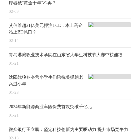
疗器械“黄金十年”不再？
02-09
艾伯维超21亿美元押注TCE，本土药企
站上BD风口？
02-14
青岛港湾职业技术学院在山东省大学生科技节大赛中获佳绩
01-21
沈阳战狼冬令营小学生们陪抗美援朝老
兵过小年
01-23
2024年新能源商业车险保费首次突破千亿元
01-21
微众银行王立鹏：坚定科技创新为主要驱动力 提升市场竞争力
02-13