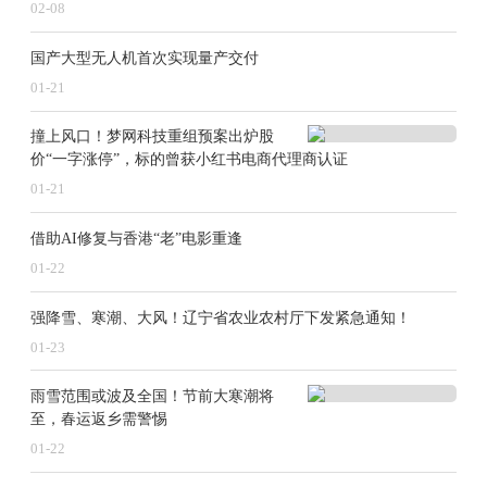
02-08
国产大型无人机首次实现量产交付
01-21
撞上风口！梦网科技重组预案出炉股
价“一字涨停”，标的曾获小红书电商代理商认证
01-21
借助AI修复与香港“老”电影重逢
01-22
强降雪、寒潮、大风！辽宁省农业农村厅下发紧急通知！
01-23
雨雪范围或波及全国！节前大寒潮将
至，春运返乡需警惕
01-22