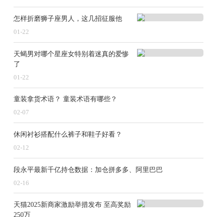
怎样折磨狮子座男人，这几招征服他
01-22
天蝎男对哪个星座女特别着迷真的爱惨
了
01-22
童装拿货术语？ 童装术语有哪些？
02-07
休闲衬衫搭配什么裤子和鞋子好看？
02-12
段永平最新千亿持仓数据：加仓拼多多、阿里巴巴
02-16
天猫2025新商家激励举措发布 至高奖励
250万