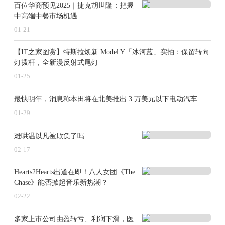
百位华商预见2025｜捷克胡世隆：把握
中高端中餐市场机遇
01-21
【IT之家图赏】特斯拉焕新 Model Y「冰河蓝」实拍：保留转向
灯拨杆，全新漫反射式尾灯
01-25
最快明年，消息称本田将在北美推出 3 万美元以下电动汽车
01-29
难哄温以凡被欺负了吗
02-17
Hearts2Hearts出道在即！八人女团《The
Chase》能否掀起音乐新热潮？
02-22
多家上市公司由盈转亏、利润下滑，医