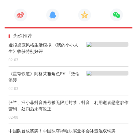
为你推荐
虚拟桌宠风格生活模拟 《我的小小人
生》收获特别好评
02-03
《星穹铁道》阿格莱雅角色PV 「致命
浪漫」
02-03
张兰、汪小菲抖音账号被无限期封禁，抖音：利用逝者恶意炒作
营销、处罚后未有改正
02-08
中国队首枚奖牌！中国队夺得哈尔滨亚冬会冰壶混双铜牌