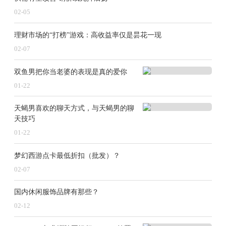
02-05
理财市场的“打榜”游戏：高收益率仅是昙花一现
02-07
双鱼男把你当老婆的表现是真的爱你
01-22
天蝎男喜欢的聊天方式，与天蝎男的聊
天技巧
01-22
梦幻西游点卡最低折扣（批发）？
02-07
国内休闲服饰品牌有那些？
02-12