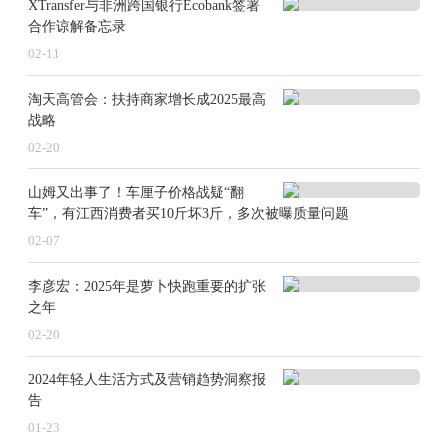
XTransfer与非洲跨国银行Ecobank签署
合作谅解备忘录
02-11
淘天高管会：扶持商家增长成2025最高
战略
02-20
山姆又出事了！车厘子价格战疑“翻
车”，有江西消费者买10斤坏3斤，多次被曝质量问题
02-07
李彦宏：2025年是萝卜快跑重要的扩张
之年
02-20
2024年轻人生活方式及营销趋势洞察报
告
01-23