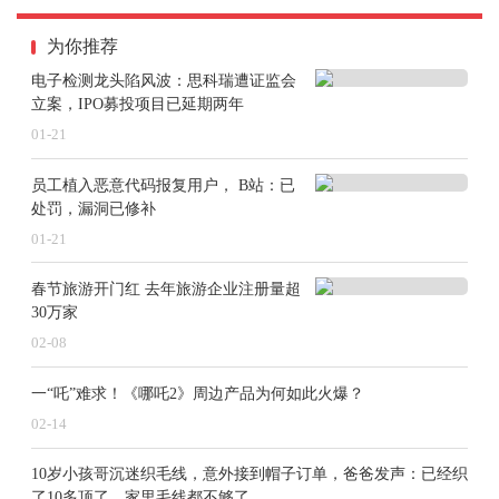
码品类，并关联了100万篇文章、150万实体等数据，后
为你推荐
续还将在值得买科技海量商品库和内容库的基础上，构
电子检测龙头陷风波：思科瑞遭证监会
建更多品类的知识图谱，让检索更智能，让搜索更懂用
立案，IPO募投项目已延期两年
户、更贴合实际需求。
01-21
员工植入恶意代码报复用户， B站：已
处罚，漏洞已修补
01-21
春节旅游开门红 去年旅游企业注册量超
30万家
02-08
一“吒”难求！《哪吒2》周边产品为何如此火爆？
02-14
10岁小孩哥沉迷织毛线，意外接到帽子订单，爸爸发声：已经织
了10多顶了，家里毛线都不够了