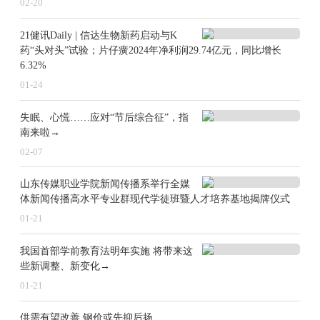
02-20
21健讯Daily | 信达生物新药启动与K
药“头对头”试验；片仔癀2024年净利润29.74亿元，同比增长
6.32%
01-24
失眠、心慌……应对“节后综合征”，指
南来啦→
02-07
山东传媒职业学院新闻传播系举行全媒
体新闻传播高水平专业群现代学徒班暨人才培养基地揭牌仪式
01-21
我国首部学前教育法明年实施 将带来这
些新调整、新变化→
01-21
供需有望改善 钢价或先抑后扬