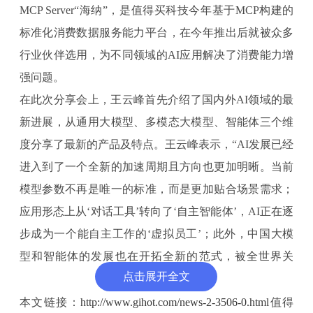
MCP Server“海纳”，是值得买科技今年基于MCP构建的
标准化消费数据服务能力平台，在今年推出后就被众多
行业伙伴选用，为不同领域的AI应用解决了消费能力增
强问题。
在此次分享会上，王云峰首先介绍了国内外AI领域的最
新进展，从通用大模型、多模态大模型、智能体三个维
度分享了最新的产品及特点。王云峰表示，“AI发展已经
进入到了一个全新的加速周期且方向也更加明晰。当前
模型参数不再是唯一的标准，而是更加贴合场景需求；
应用形态上从‘对话工具’转向了‘自主智能体’，AI正在逐
步成为一个能自主工作的‘虚拟员工’；此外，中国大模
型和智能体的发展也在开拓全新的范式，被全世界关
点击展开全文
注。”
基于此判断，“海纳”MCP Server每月也在能力和功能上
本文链接：
http://www.gihot.com/news-2-3506-0.html
值得