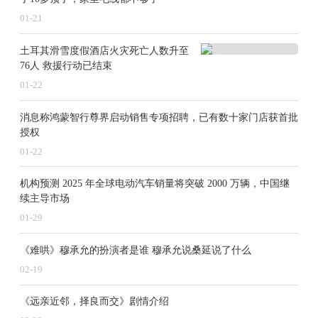
01-21
土耳其滑雪度假酒店火灾死亡人数升至
76人 救援行动已结束
01-22
消息称鸿蒙智行尊界启动销售专项招聘，已有数十家门店获首批
授权
01-22
机构预测 2025 年全球电动汽车销量将突破 2000 万辆，中国继
续主导市场
01-29
《难哄》穆承允的扮演者是谁 穆承允说桑延说了什么
02-19
《远亲近邻，择良而交》剧情介绍