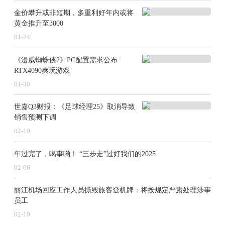
金价攀升或非短期，多重利好年内或将
黄金推升至3000
01-24
《漫威蜘蛛侠2》PC配置需求公布
RTX4090爽玩游戏
01-30
世嘉Q3财报：《足球经理25》取消导致
销售预测下调
02-10
年过完了，噶事哟！ “三步走”过好我们的2025
02-06
丽江机场回应工作人员撕毁旅客登机牌：将按规定严肃处理涉事
员工
02-10