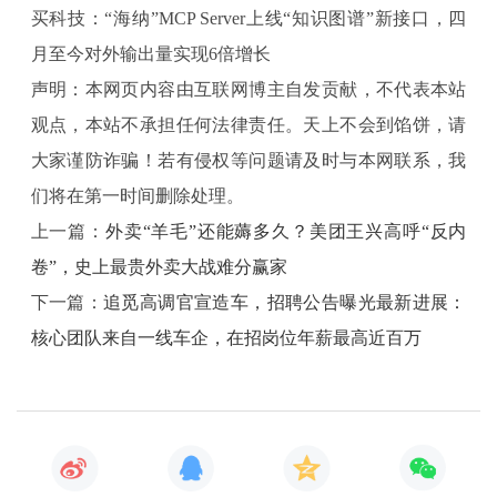
不断迭代升级，为行业合作伙伴提供更强、更适配的服
买科技：“海纳”MCP Server上线“知识图谱”新接口，四
务，目前“海纳”MCP Server已经开放给了更多大模型、
月至今对外输出量实现6倍增长
智能终端、智能体应用平台等合作伙伴，并成为众多AI
声明：本网页内容由互联网博主自发贡献，不代表本站
产品选用的消费能力增强服务，8月对外输出量达到2000
观点，本站不承担任何法律责任。天上不会到馅饼，请
万，环比增长54%，从4月至今实现了6倍增长。
大家谨防诈骗！若有侵权等问题请及时与本网联系，我
知识图谱就如此。“与传统RAG（检索增强生成）相
们将在第一时间删除处理。
比，基于知识图谱接口的检索，就如同为AI装配了一个
上一篇：
外卖“羊毛”还能薅多久？美团王兴高呼“反内
智慧罗盘，不仅能实现精准的内容定位，还能深入挖掘
卷”，史上最贵外卖大战难分赢家
信息之间的复杂关系，无论是商品、评价还是多维度的
下一篇：
追觅高调官宣造车，招聘公告曝光最新进展：
知识内容，都能实现高效、一体化的智能检索与生成。
核心团队来自一线车企，在招岗位年薪最高近百万
知识图谱检索也像一座智能桥梁，连通 ‘内容搜索’ 与
‘商品搜索’，就像有了上帝视角，让检索出的内容更加
全面，让大模型回答得更精准。”
据悉，“海纳”MCP Server知识图谱接口已经开放了3C数