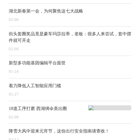
湖北新春第一会，为何聚焦这七大战略
02-06
街头套圈奖品竟是豪车玛莎拉蒂，老板：很多人来尝试，套中摆
件就可开走
02-06
新型多功能基因编辑平台面世
01-24
着力降低人工智能应用门槛
01-27
18道工序打磨 西湖绸伞美出圈
02-08
降雪大风中迎来元宵节，这份出行安全指南请查收！
02-12