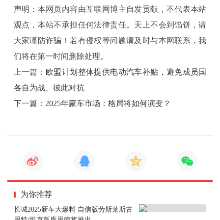
系统热管理系统测试方法第 1 部分：通用测试》（ISO /
声明：本网页内容由互联网博主自发贡献，不代表本站
AWI TS 25344-1）及《电动道路车辆动力电池包及系统
观点，本站不承担任何法律责任。天上不会到馅饼，请
热管理系统测试方法第 2 部分：液冷 / 热系统》（ISO /
大家谨防诈骗！若有侵权等问题请及时与本网联系，我
AWI TR 25344-2）两项标准，旨在确立全球统一的电动
们将在第一时间删除处理。
道路车辆动力电池热管理系统性能评价方法，为全球动
上一篇：
欧盟计划整体提供电动汽车补贴，避免成员国
力电池热管理系统性能评估提供有力支撑。
各自为战、彼此对抗
三是燃料电池标准方面，燃料电池系统作为燃料电池汽
下一篇：
2025年豪车市场：格局将如何演变？
车核心部件，由燃料电池堆与辅助系统组成，其中空气
压缩机、氢气循环泵作为辅助系统的重要零部件，是维
持燃料电池电堆正常运转的关键。此次新立项的《燃料
电池道路车辆燃料电池系统空气压缩机》（ISO / AWI 25
356）及《燃料电池道路车辆燃料电池系统氢气循环泵》
为你推荐
（ISO / AWI 25361）两项标准，将明确燃料电池电动汽
长城2025新车大爆料 自信版劳斯莱斯古
车空气压缩机与氢气循环泵的技术条件、试验方法及检
思特/坦克版库里南将推出