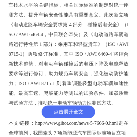
车技术水平的关键指标，相关国际标准的制定对统一评
测方法、提升车辆安全性能具有重要意义。此次新立项
《电动道路车辆安全要求第 4 部分：碰撞后电安全》（I
SO / AWI 6469-4，中日联合牵头）及《电动道路车辆道
路运行特性第 1 部分：乘用车和轻型货车》（ISO / AWI
8715-1）两项修订标准，其中 ISO / AWI 6469-4 将结合
新技术趋势，对电动车辆碰撞后的电压下降及电能释放
要求等进行修订，助力规范车辆安全，强化被动防护能
力；ISO / AWI 8715-1 则着重调整轻型电动车辆加速性
能、最高车速、爬坡能力等测试的试验条件、加载质量
与试验方法，推动统一电动车辆动力性测试方法。
点击展开全文
二是动力电池标准方面，动力电池作为新能源汽车的核
心部件，其热管理系统至关重要，直接影响电池使用寿
本文链接：
http://www.gihot.com/news-5-7666-0.html
走在
命与安全性。本次新立项《电动道路车辆动力电池包和
全球前列，我国牵头 7 项新能源汽车国际标准项目立项