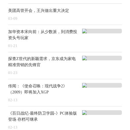
美团高管开会，王兴做出重大决定
03-09
加华资本宋向前：从少数派，到消费投
资头号玩家
01-21
探查Z世代的新颖需求，京东成为家电
精准营销的先锋官
01-23
传闻：《使命召唤：现代战争2》
（2009）即将加入XGP
02-13
《百日战纪-最终防卫学园-》PC体验版
登场 存档可继承
02-13