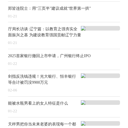
郑皆连院士：用“三页半”建议成就“世界第一拱”
01-21
厅局长访谈·辽宁篇：以教育之强夯实全
面振兴之基 为建设教育强国贡献辽宁力量
01-21
2025首家银行撤回上市申请，广州银行终止IPO
01-22
剑指反洗钱违规！光大银行、恒丰银行
等合计被罚没9900万元
02-06
能被水瓶男看上的女人特征是什么
01-22
天秤男把你当未来老婆的表现每一个都