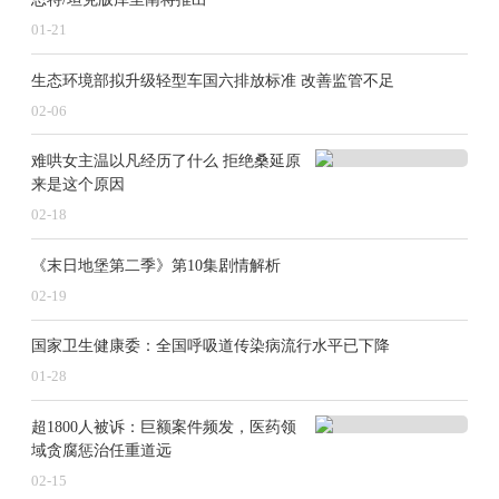
验规则，对引导燃料电池发动机及燃料电池电动汽车行
01-21
业技术进步、推动产业规范发展具有重要指导意义。
生态环境部拟升级轻型车国六排放标准 改善监管不足
四是换电标准方面，换电作为电动汽车补能的创新技术
02-06
路线，可实现车辆快速补能。新批准立项的《电动道路
难哄女主温以凡经历了什么 拒绝桑延原
车辆换电电动汽车》（ISO / AWI TR 25656）标准，将
来是这个原因
详细规定换电电动汽车的部件组成、换电部件功能性
02-18
能、术语定义、分类方式及应用案例等，有效促进换电
《末日地堡第二季》第10集剧情解析
电动汽车基本概念的普及，有利于换电电动汽车在全球
02-19
范围推广应用。
国家卫生健康委：全国呼吸道传染病流行水平已下降
01-28
超1800人被诉：巨额案件频发，医药领
域贪腐惩治任重道远
02-15