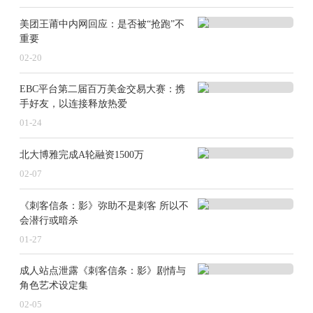
美团王莆中内网回应：是否被“抢跑”不
重要
02-20
EBC平台第二届百万美金交易大赛：携
手好友，以连接释放热爱
01-24
北大博雅完成A轮融资1500万
02-07
《刺客信条：影》弥助不是刺客 所以不
会潜行或暗杀
01-27
成人站点泄露《刺客信条：影》剧情与
角色艺术设定集
02-05