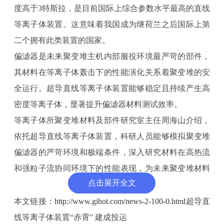
度高于3特斯拉，是目前国际上综合参数水平最高的直线
等离子体装置。这意味着我国成为继荷兰之后国际上第
二个拥有此类装置的国家。
偏滤器是未来聚变堆主机内部服役环境最严苛的部件，
其材料在等离子体轰击下的性能演化关系着聚变堆的安
全运行。超导直线等离子体装置能够稳定且持续产生高
密度等离子体，显著提升偏滤器材料测试效率。
等离子体所聚变堆材料及部件研究室主任周海山介绍，
依托超导直线等离子体装置，科研人员能够模拟聚变堆
偏滤器的严苛环境和极端条件，深入研究材料在高热流
和强粒子流协同环境下的性能表现，为未来聚变堆材料
点击展开全文
的选择和部件优化提供关键可靠的数据支持。
周海山表示，“赤霄”的建成投入运行，既为聚变堆壁材
本文链接：
http://www.gihot.com/news-2-100-0.html
超导直
料及部件的研发与测试提供了世界一流的实验条件，也
线等离子体装置“赤霄” 建成投运