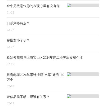
金牛男故意气你的表现心里有没有你
01-22
日系穿搭特点？
02-07
穿搭女小个子？
02-17
欧冶云商获评上海宝山区2024年度工业突出贡献企业
02-15
抖音电商2024年累计清理“水军”账号160
万个
02-18
奢侈品卖不动，跟谁有关系？
02-12