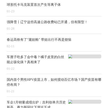
其材料在等离子体轰击下的性能演化关系着聚变堆的安
球形托卡马克装置首次产生等离子体
01-23
全运行。超导直线等离子体装置能够稳定且持续产生高
密度等离子体，显著提升偏滤器材料测试效率。
强降雪丨辽宁这些高速公路收费站已开通，但有限型！
等离子体所聚变堆材料及部件研究室主任周海山介绍，
01-28
依托超导直线等离子体装置，科研人员能够模拟聚变堆
春运高铁有了“遛娃舱” 带娃出行不再是烦恼
偏滤器的严苛环境和极端条件，深入研究材料在高热流
02-11
和强粒子流协同环境下的性能表现，为未来聚变堆材料
车厘子吃多了会中毒？橘子皮里的白丝
的选择和部件优化提供关键可靠的数据支持。
能止咳化痰？真相来了
周海山表示，“赤霄”的建成投入运行，既为聚变堆壁材
01-22
料及部件的研发与测试提供了世界一流的实验条件，也
国内首个男性HPV疫苗上市，如何搅动百亿市场？国产疫苗有哪
为国内外材料科学、等离子体物理等相关领域提供了一
些布局？
流研究平台。
01-21
车企1月销量成绩出炉：吉利创单月历史
新高，赛力斯同比下滑近五成