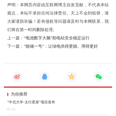
为国内外材料科学、等离子体物理等相关领域提供了一
声明：本网页内容由互联网博主自发贡献，不代表本站
流研究平台。
观点，本站不承担任何法律责任。天上不会到馅饼，请
1月14日，记者从中国科学院合肥物质科学研究院等离子
大家谨防诈骗！若有侵权等问题请及时与本网联系，我
体物理研究所（以下简称“等离子体所”）获悉，由该所
们将在第一时间删除处理。
建设运行的国家重大科技基础设施“聚变堆主机关键系
上一篇：
“电池数字大脑”助电站安全稳定运行
统”关键子系统“偏滤器等离子体与材料相互作用研究平
下一篇：
“能储一号”：让绿电供得更稳、用得更好
台”完成测试。该平台的关键设施——超导直线等离子体
装置“赤霄”全面建成并开始投入运行。
经专家组现场测试显示，该装置最大粒子流大于1024平
方米每秒，单次放电时间超过1000秒，最高中心磁场强
度高于3特斯拉，是目前国际上综合参数水平最高的直线
为你推荐
等离子体装置。这意味着我国成为继荷兰之后国际上第
“中北大学-太行星座”项目发布
二个拥有此类装置的国家。
01-22
偏滤器是未来聚变堆主机内部服役环境最严苛的部件，