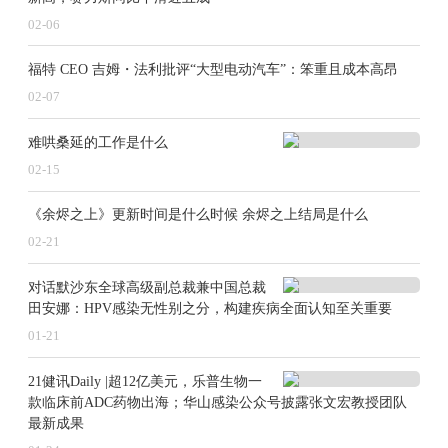
02-06
福特 CEO 吉姆・法利批评“大型电动汽车”：笨重且成本高昂
02-07
难哄桑延的工作是什么
02-15
《余烬之上》更新时间是什么时候 余烬之上结局是什么
02-21
对话默沙东全球高级副总裁兼中国总裁
田安娜：HPV感染无性别之分，构建疾病全面认知至关重要
01-21
21健讯Daily |超12亿美元，乐普生物一
款临床前ADC药物出海；华山感染公众号披露张文宏教授团队
最新成果