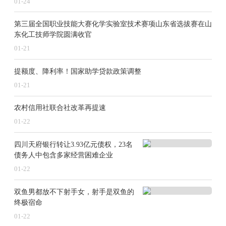
01-24
第三届全国职业技能大赛化学实验室技术赛项山东省选拔赛在山
东化工技师学院圆满收官
01-21
提额度、降利率！国家助学贷款政策调整
01-21
农村信用社联合社改革再提速
01-22
四川天府银行转让3.93亿元债权，23名
债务人中包含多家经营困难企业
01-22
双鱼男都放不下射手女，射手是双鱼的
终极宿命
01-22