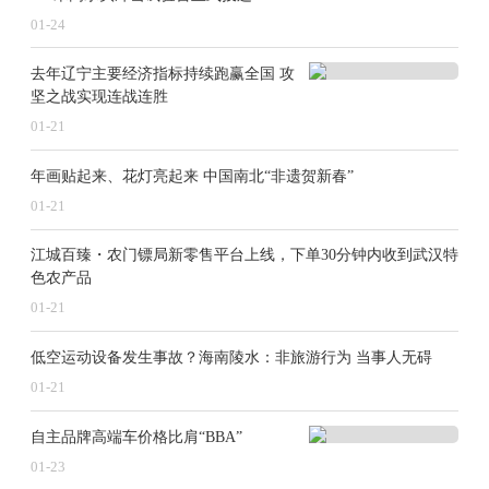
01-24
去年辽宁主要经济指标持续跑赢全国 攻
坚之战实现连战连胜
01-21
年画贴起来、花灯亮起来 中国南北“非遗贺新春”
01-21
江城百臻・农门镖局新零售平台上线，下单30分钟内收到武汉特
色农产品
01-21
低空运动设备发生事故？海南陵水：非旅游行为 当事人无碍
01-21
自主品牌高端车价格比肩“BBA”
01-23