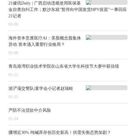
21健讯Daily | 广西启动违规使用医保基
金自查自纠工作；默沙东就“暂停向中国发货HPV疫苗”一事回应
21记者
02-06
海外资本竞逐医疗AI：美股概念股集体
异动 资本涌入重塑行业格局？
02-08
青岛港湾职业技术学院在山东省大学生科技节大赛中获佳绩
01-21
游浐灞交警队|童学会小记者赵瑞畦
01-21
严防不法贷款中介风险
01-24
骤增近30% 纯碱库存创历史新高！供需失衡态势加剧？