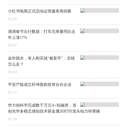
小红书电商正式启动运营服务商招募
02-20
滴滴春节出行数据：打车完单量同比去
年上涨17%
02-07
金价跳水，有人刚买就“被套牢”：后续
怎么走？
03-04
平安产险成立轩坤股权投资合伙企业
01-21
华力创科学完成数千万元A+轮融资，首
创光学多模态感知技术获金属3D打印龙头铂力特青睐
01-24