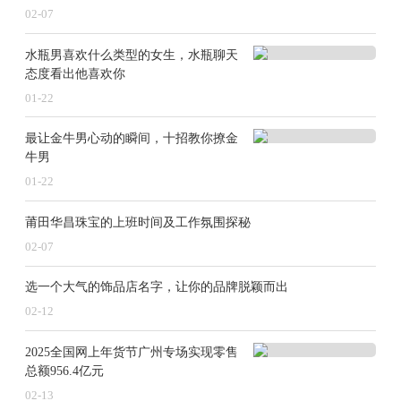
02-07
水瓶男喜欢什么类型的女生，水瓶聊天
态度看出他喜欢你
01-22
最让金牛男心动的瞬间，十招教你撩金
牛男
01-22
莆田华昌珠宝的上班时间及工作氛围探秘
02-07
选一个大气的饰品店名字，让你的品牌脱颖而出
02-12
2025全国网上年货节广州专场实现零售
总额956.4亿元
02-13