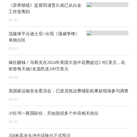
《异界锁链》监督田浦贵久或已从白金
工作室离职
01-27
流媒体平台迪士尼+出现《漫威争锋》
单独分区
02-11
疯狂砸钱！马斯克在2024年美国大选中花费超过2.9亿美元，此
前曾每天抽1名选民送100万美元
02-02
美国家运输安全委员会：已派员抵达费城坠机事故现场参与调查
02-03
小红书一夜国际化，开始急招多个外语相关岗位
01-21
350米高水头冲击试验台正式投运