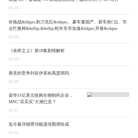
01-25
价格战&ldquo;刺刀见红&rdquo;、豪车要国产、新车抢C位、车
企忙换帅&hellip;&hellip;蛇年车市加速&ldquo;开卷&rdquo
02-06
《余烬之上》第18集剧情解析
02-19
善意的竞争刘在伊喜欢禹瑟琪吗
02-20
诺华31亿美元收购生物制药企业，
MNC“买买买”大潮已至？
02-12
迄今最详细肾功能遗传图谱绘成
02-14