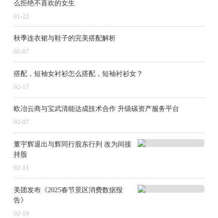
么拒绝不喜欢的女生
01-22
秋季连衣裙与鞋子的完美搭配解析
02-07
搭配，短袖女衬衫怎么搭配，短袖衬衫女？
02-17
欧冶云商与宝武清能达成技术合作 升级碳资产服务平台
02-07
董宇辉退出与辉同行股东行列 改为间接
持股
02-11
美团发布《2025春节景区消费数据报
告》
02-18