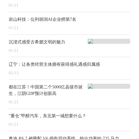
01-21
岩山科技：位列胡润AI企业榜第7名
01-21
沉浸式感受古希腊文明的魅力
01-21
辽宁：让各类经营主体拥有获得感礼遇感归属感
02-13
都在江苏！中国第二个5000亿县级市诞
生，江阴GDP预计创新高
01-21
“重仓”甲醇汽车，东北第一城想要什么？
01-21
奥迪 RS 7 被曝配 V6 插电混动系统，输出功率约 725 马力