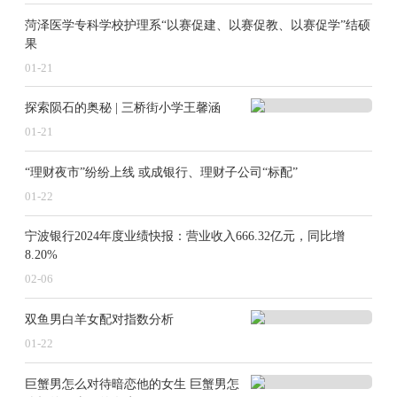
菏泽医学专科学校护理系“以赛促建、以赛促教、以赛促学”结硕
果
01-21
探索陨石的奥秘 | 三桥街小学王馨涵
01-21
“理财夜市”纷纷上线 或成银行、理财子公司“标配”
01-22
宁波银行2024年度业绩快报：营业收入666.32亿元，同比增
8.20%
02-06
双鱼男白羊女配对指数分析
01-22
巨蟹男怎么对待暗恋他的女生 巨蟹男怎