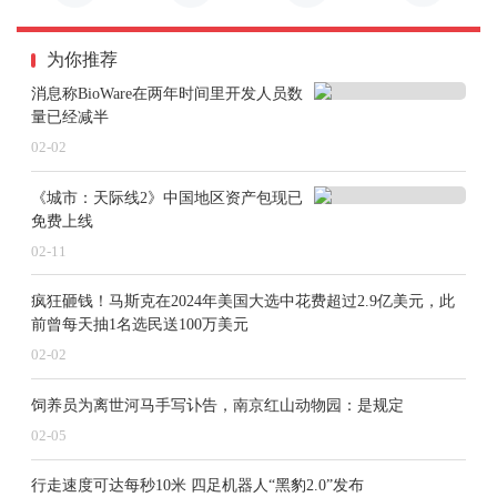
为你推荐
消息称BioWare在两年时间里开发人员数
量已经减半
02-02
《城市：天际线2》中国地区资产包现已
免费上线
02-11
疯狂砸钱！马斯克在2024年美国大选中花费超过2.9亿美元，此
前曾每天抽1名选民送100万美元
02-02
饲养员为离世河马手写讣告，南京红山动物园：是规定
02-05
行走速度可达每秒10米 四足机器人“黑豹2.0”发布