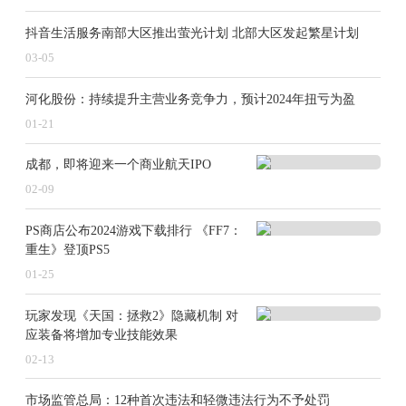
原材料价格波动下行，让电池价格随之走低。这是
根据产品成本降低所呈现出的正常价格波动。
抖音生活服务南部大区推出萤光计划 北部大区发起繁星计划
03-05
另一方面，国内动力电池产量仍然高于装车量，供
河化股份：持续提升主营业务竞争力，预计2024年扭亏为盈
大于求，行业仍然面临较大的“去库存”压力；在激烈
的“价格战”中，车企不放过任何一个降本的可能，并将
01-21
压力尤其指向占据整车成本大头的电池。
成都，即将迎来一个商业航天IPO
在产能过剩、供过于求且竞争愈发激烈的市场中，
02-09
为被更多整车厂选择，没有主动权的电池厂开始秉持“以
价换量”的策略，和车企谈判，以价格优势来换取份额提
PS商店公布2024游戏下载排行 《FF7：
升。这是车企为了抢夺市场，所主动做出的选择。
重生》登顶PS5
01-25
动力电池单价持续下探，营收下滑成为行业主基
调，连行业龙头宁德时代都不例外，2024年前三季度，
玩家发现《天国：拯救2》隐藏机制 对
该公司营收为2590.44亿元，同比下降12.09%。但原材料
应装备将增加专业技能效果
成本的降低却不足以弥补厂商主动让价的幅度，2024年
02-13
裹挟在“价格战”中的动力电池企业，集中启动降本降价
措施。
市场监管总局：12种首次违法和轻微违法行为不予处罚