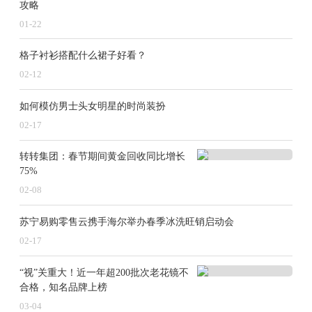
攻略
01-22
“整个行业的竞争已经不再是争夺市场份额，而是生
存机会。”杨红新预测，2025年仍是动力电池企业加速淘
格子衬衫搭配什么裙子好看？
汰出清的阶段。
02-12
比汽车行业更加激烈的“价格战”
如何模仿男士头女明星的时尚装扮
02-17
2024年，终端汽车市场迎来一场更激烈的“降价
潮”，车企价格“拼刺刀”的同时，“价格战”也同步席卷至
转转集团：春节期间黄金回收同比增长
产业链上游。与TWh时代相伴而来的，是国内动力电池
75%
加速推进到0.3元/Wh阶段。
02-08
一方面，动力电池碳酸锂原材料价格持续下降，从2
苏宁易购零售云携手海尔举办春季冰洗旺销启动会
023年初高峰时期的60万元/吨，跌至当年底的10万元/
吨，在2024年上半年继续呈下滑趋势，年中节点一度徘
02-17
徊在9万元/吨，国内动力电池加速推进到0.3元/Wh时
代。有业内人士告诉记者，这一价格，已经触及到了很
“视”关重大！近一年超200批次老花镜不
多电池企业的成本价。
合格，知名品牌上榜
03-04