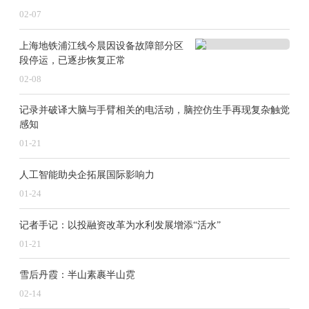
02-07
行业“马太效应”进一步显现，基于产品和客户结构
多样化，以及生产效率和供应链采购优势，头部企业
上海地铁浦江线今晨因设备故障部分区
的“断层”优势从量延伸至利，利润不降反增；而短期内
段停运，已逐步恢复正常
无法追上竞争对手，却又不得不调低价格的二三线企
业，只能在低毛利水平下奋力挣扎。
02-08
记录并破译大脑与手臂相关的电活动，脑控仿生手再现复杂触觉
盈利水平走向“好过”与“难过”两端。在2024年半年
感知
报中，头部企业宁德时代的动力电池毛利率维持在26.9
0%，而亿纬锂能、国轩高科、孚能科技等二线厂商却仅
01-21
维持在13%左右，亿纬锂能、国轩高科上半年净利润相
加不及宁德时代净利润的两成，孚能科技还挣扎在亏损
人工智能助央企拓展国际影响力
当中。
01-24
产能的出清与整合下，如何降本，寻求新的利润增
记者手记：以投融资改革为水利发展增添“活水”
长点仍是关键。
01-21
雪后丹霞：半山素裹半山霓
在宁德时代副总裁孟祥峰看来，锂电池成本快速下
降的周期应该过去了，未来在原材料成本没有大波动的
02-14
情况下，企业更多要依靠技术提升、工艺改善、产业链