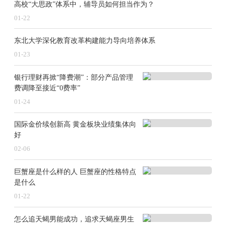
高校“大思政”体系中，辅导员如何担当作为？
“狼多肉少”，在有限的存量空间中寻求占位，中
01-22
部、尾部动力电池厂商所面临的仍然是生存问题。
东北大学深化教育改革构建能力导向培养体系
2024年，我国新能源汽车市场共计55家动力电池企
01-23
业实现装车配套，较2023年增加4家。抛开两大巨头的挤
压之外，整个动力电池市场向后方厂商倾斜，二三线动
银行理财再掀“降费潮”：部分产品管理
力电池竞争格局中涌现出更多身影与其瓜分生存空间。
费调降至接近“0费率”
01-24
在国内动力电池装机量TOP15的企业中，吉利旗下
极电新能源、耀宁新能源，广汽体系内的因湃电池成功
国际金价续创新高 黄金板块业绩集体向
登榜，凭借为自家车型配套开始上量。主机厂电池新势
好
力入侵，车企自研布局的动力电池业务成效逐渐显现。
02-06
行业分层化加剧，头部企业的优势继续放大，尾部
巨蟹座是什么样的人 巨蟹座的性格特点
有着下有整车厂支撑的新厂商入侵。TWh时代，整合步
是什么
伐加快。汽车行业“淘汰赛”开启后，动力电池行业也迈
01-22
入一场严格的“优胜劣汰”。当低端的产能难以生存，电
池厂商发力攻克固态电池、长续航电池、超充、耐高温
怎么追天蝎男能成功，追求天蝎座男生
低温等技术，通过优质产能来寻求新的生存空间。