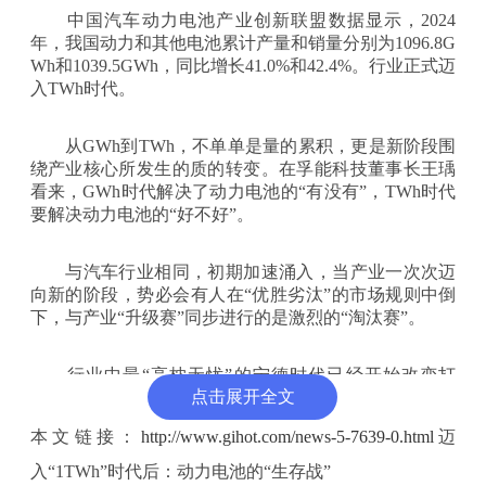
中国汽车动力电池产业创新联盟数据显示，2024
年，我国动力和其他电池累计产量和销量分别为1096.8G
Wh和1039.5GWh，同比增长41.0%和42.4%。行业正式迈
入TWh时代。
从GWh到TWh，不单单是量的累积，更是新阶段围
绕产业核心所发生的质的转变。在孚能科技董事长王瑀
看来，GWh时代解决了动力电池的“有没有”，TWh时代
要解决动力电池的“好不好”。
与汽车行业相同，初期加速涌入，当产业一次次迈
向新的阶段，势必会有人在“优胜劣汰”的市场规则中倒
下，与产业“升级赛”同步进行的是激烈的“淘汰赛”。
行业中最“高枕无忧”的宁德时代已经开始改变打
点击展开全文
法，将原本是工业品的动力电池赋予消费品的角色，在
C端市场寻求认知度，紧握主动权；更多二三线的电池
本文链接：
http://www.gihot.com/news-5-7639-0.html
迈
企业，还在仅有的份额、利润中寻找生存机会。
入“1TWh”时代后：动力电池的“生存战”