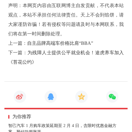
头部断层，中部、尾部求生
声明：本网页内容由互联网博主自发贡献，不代表本站
观点，本站不承担任何法律责任。天上不会到馅饼，请
2024年，我国动力电池累计装车量为548.4GWh，仍
大家谨防诈骗！若有侵权等问题请及时与本网联系，我
有接近一半的电池未被装车使用，产能利用率有待提
升。
们将在第一时间删除处理。
上一篇：
自主品牌高端车价格比肩“BBA”
具体来看，“两强格局”仍然坚挺，榜首宁德时代202
下一篇：
为残障人士提供公平就业机会！途虎养车加入
4年国内动力电池装车量达246.01 GWh，市占率为45.0
8%，这一数字较2023年高出1.89个百分点，几乎撑起国
《苔花公约》
内动力电池市场的“半壁江山”，“宁王”根基稳固；而排
在第二位的比亚迪，释放出下滑信号，全年装车量135.0
2 GWh，市占率缩水至24.74%，较2023年下滑了2.52个
百分点。
宁德时代继续“多点开花”面向多家整车企业供应；
主要为自家供货的比亚迪，在其整车产品销售结构中，
插电式混合动力车型2024年占比接近六成，而插混车型
为你推荐
的装车电量往往低于纯电车型，电池增长则与其产品销
量结构紧密挂钩。此消彼长下，比亚迪与宁德时代的市
智己汽车 1 月购车政策延期至 2 月 4 日，含限时优惠金融方
占率差距再拉大至20.34%，2023年这一数字已连年缩小
案、预付款膨胀等