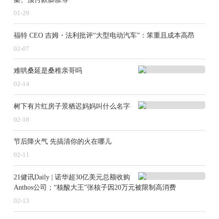
至15.9%。
01-29
“双雄”领跑稳固夺得国内动力电池接近七成的市场
福特 CEO 吉姆・法利批评“大型电动汽车”：笨重且成本高昂
份额，头部效益依旧显著。但同时也意味着，留给二三
02-07
线电池厂商分食的空间不足30%。
难哄桑延是桑稚亲哥吗
即便是闯入前三的中创新航，2024年在国内动力电
02-14
池市场的市占率也仅为6.68%，位列其后的国轩高科、
亿纬锂能、蜂巢能源、欣旺达市占率全部相加，也比不
树下有片红房子景栖迟妈妈叫什么名字
上比亚迪一家，甚至不及宁德时代的一半。
02-18
头部企业吃掉大部分“蛋糕”，也夺走了大部分利
节后降火气 先搞清你的火在哪儿
润，二三线厂商，在不断压缩的利润空间中求生。
02-11
亿纬锂能董事长刘金成曾直言：“动力电池领域中，
21健讯Daily | 诺华超30亿美元总额收购
两强格局非常显著，除了市场份额以外，宁德时代和比
Anthos公司；“核酸大王”张核子因20万元被限制高消费
亚迪更重要的是他们赚钱了，其他兄弟们各有各的优
02-13
势，但目前也各有各的难处。”